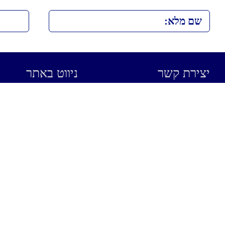
יצירת קשר
ניווט באתר
טלפון:
09-8989345
ניקוי שטיחים
כתובת:
מתחם אלונית צומת
ניקוי וילונות
העוגן,
משמר השרון, 4027000
ניקוי יבש
מייל:
prahimm@012.net.il
שעות פעילות:
גיהוץ
ימי א’ – ה’ 08:00 – 18:00
ימי ו’ 08:00 – 13:00
כביסה
קלין שופ משמר השרון+